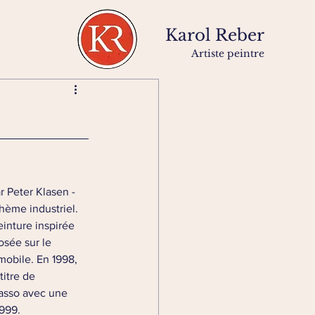
Karol Reber
Artiste peintre
r Peter Klasen - 
hème industriel. 
einture inspirée 
sée sur le 
mobile. En 1998, 
itre de 
asso avec une 
1999.