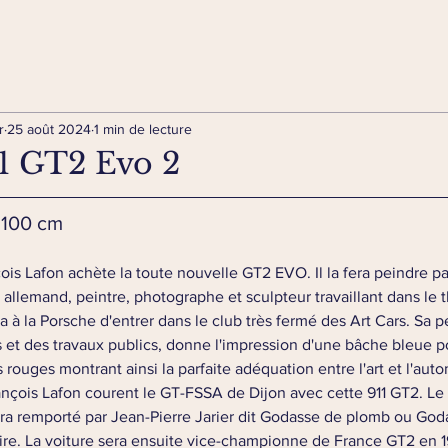
r
25 août 2024
1 min de lecture
1 GT2 Evo 2
x 100 cm
is Lafon achète la toute nouvelle GT2 EVO. Il la fera peindre pa
allemand, peintre, photographe et sculpteur travaillant dans le t
 à la Porsche d'entrer dans le club très fermé des Art Cars. Sa p
et des travaux publics, donne l'impression d'une bâche bleue po
rouges montrant ainsi la parfaite adéquation entre l'art et l'auto
ançois Lafon courent le GT-FSSA de Dijon avec cette 911 GT2. Le t
a remporté par Jean-Pierre Jarier dit Godasse de plomb ou God
ire. La voiture sera ensuite vice-championne de France GT2 en 